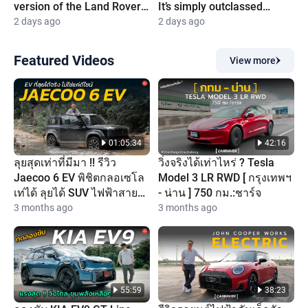
version of the Land Rover
It’s simply outclassed
Defender?
completely
2 days ago
2 days ago
Featured Videos
View more
01:05:34
42:16
ลุยสุดเท่าที่มีมา !! รีวิว
วิ่งจริงได้เท่าไหร่ ? Tesla
Jaecoo 6 EV พิชิตกลอเซโล
Model 3 LR RWD [ กรุงเทพฯ
เท่ได้ ลุยได้ SUV ไฟฟ้าสาย
- น่าน ] 750 กม.:ชาร์จ
ลุยตัวจริง
3 months ago
3 months ago
55:59
38:23