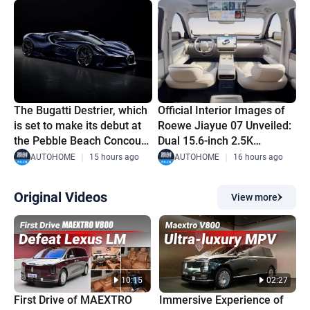
version have been
exposed.
Official Interior Images of
The Bugatti Destrier, which
Roewe Jiayue 07 Unveiled:
is set to make its debut at
Dual 15.6-inch 2.5K
the Pebble Beach Concours
Screens, Range-Extended
d'Elegance, has released its
AUTOHOME
｜
16 hours ago
AUTOHOME
｜
15 hours ago
Powertrain with 320km
official images, and its
Pure Electric Range
exterior design was led by
Original Videos
View more
a Chinese designer.
10:15
02:27
First Drive of MAEXTRO
Immersive Experience of