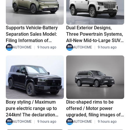
Supports Vehicle-Battery
Dual Exterior Designs,
Separation Sales Model:
Three Powertrain Systems,
Filing Information of
All-New Mid-to-Large SUV:
ARCFOX Beta T1 Battery-
Filing Information of Beijing
AUTOHOME
｜
9 hours ago
AUTOHOME
｜
9 hours ago
Swapping Version
Off-Road Xingtan 5X
Disc-shaped rims to be
Boxy styling / Maximum
offered / Motor power
pure electric range up to
upgraded, filing images of
244km! The declaration
Wey V9X EV leaked
images of the Mengshi
AUTOHOME
｜
9 hours ago
AUTOHOME
｜
9 hours ago
X700 range-extended