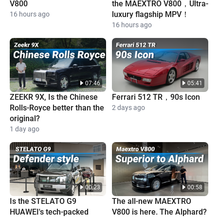
V800
the MAEXTRO V800，Ultra-
luxury flagship MPV！
16 hours ago
16 hours ago
07:46
05:41
ZEEKR 9X, Is the Chinese
Ferrari 512 TR，90s Icon
Rolls-Royce better than the
2 days ago
original?
1 day ago
00:23
00:58
Is the STELATO G9
The all-new MAEXTRO
HUAWEI's tech-packed
V800 is here. The Alphard?