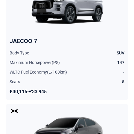
JAECOO 7
Body Type
SUV
Maximum Horsepower(PS)
147
WLTC Fuel Economy(L/100km)
-
Seats
5
£30,115-£33,945