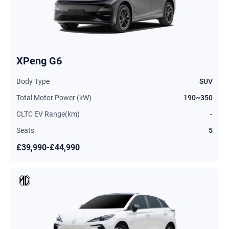
XPeng G6
Body Type
SUV
Total Motor Power (kW)
190~350
CLTC EV Range(km)
-
Seats
5
£39,990-£44,990