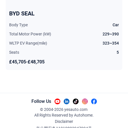
BYD SEAL
Body Type
Car
Total Motor Power (kW)
229~390
WLTP EV Range(mile)
323~354
Seats
5
£45,705-£48,705
Follow Us
© 2004-
2026
yesauto.com
All Rights Reserved
by Autohome.
Disclaimer