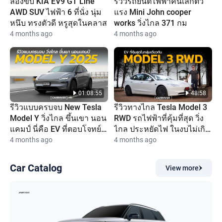
ลองขับ KIA EV9 GT Line
รีวิวรถยนต์ไฟฟ้าคันเล็กตัว
AWD SUV ไฟฟ้า 6 ที่นั่ง นุ่ม
แรง Mini John cooper
หนึบ ทรงตัวดี หรูสุดในคลาส
works วิ่งไกล 371 กม
4 months ago
4 months ago
01:08:55
48:58
รีวิวแบบครบจบ New Tesla
รีวิวทางไกล Tesla Model 3
Model Y วิ่งไกล ขึ้นเขา นอน
RWD รถไฟฟ้าที่คุ้มที่สุด วิ่ง
แคมป์ นี่คือ EV ที่ตอบโจทย์
ไกล ประหยัดไฟ ในงบไม่เกิน
ที่สุด
1.2 ลบ.
4 months ago
4 months ago
Car Catalog
View more