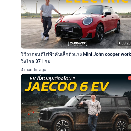
38:23
รีวิวรถยนต์ไฟฟ้าคันเล็กตัวแรง Mini John cooper wor
วิ่งไกล 371 กม
4 months ago