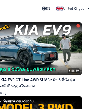
EN
United Kingdom
55:59
KIA EV9 GT Line AWD SUV ไฟฟ้า 6 ที่นั่ง นุ่ม
รงตัวดี หรูสุดในคลาส
s ago