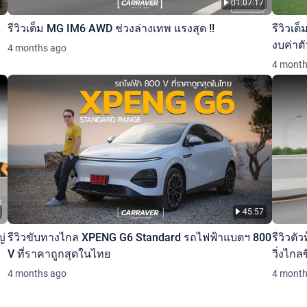
01:07:17
รีวิวเต็ม MG IM6 AWD ช่วงล่างเทพ แรงสุด !!
รีวิวเต
งบค่าตัว
4 months ago
4 month
45:57
ญ่
รีวิวขับทางไกล XPENG G6 Standard รถไฟฟ้าแบตฯ 800
รีวิวต
V ที่ราคาถูกสุดในไทย
วิ่งไกลข
4 months ago
4 month