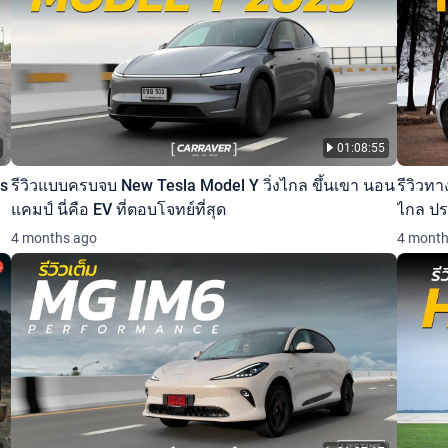
01:08:55
ks
รีวิวแบบครบจบ New Tesla Model Y วิ่งไกล ขึ้นเขา นอน
รีวิวทา
แคมป์ นี่คือ EV ที่ตอบโจทย์ที่สุด
ไกล ปร
4 months ago
4 month