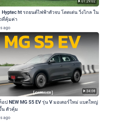
01:29:02
็ม Hyptec ht รถยนต์ไฟฟ้าตัวจบ โดดเด่น วิ่งไกล ใน
ที่คุ้มค่า
s ago
34:08
ัวท็อป NEW MG S5 EV รุ่น V มอเตอร์ใหม่ แบตใหญ่
ึ้น ตัวคุ้ม
s ago